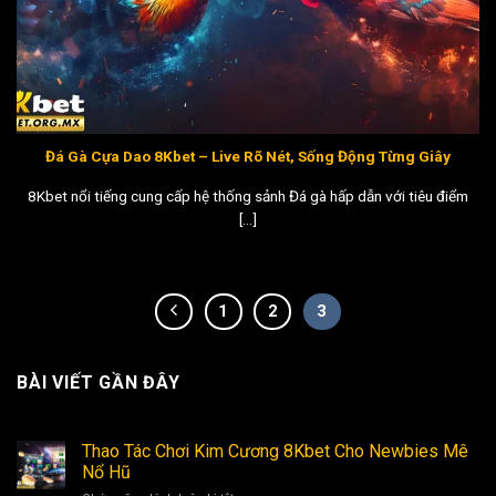
Đá Gà Cựa Dao 8Kbet – Live Rõ Nét, Sống Động Từng Giây
8Kbet nổi tiếng cung cấp hệ thống sảnh Đá gà hấp dẫn với tiêu điểm
[...]
1
2
3
BÀI VIẾT GẦN ĐÂY
Thao Tác Chơi Kim Cương 8Kbet Cho Newbies Mê
Nổ Hũ