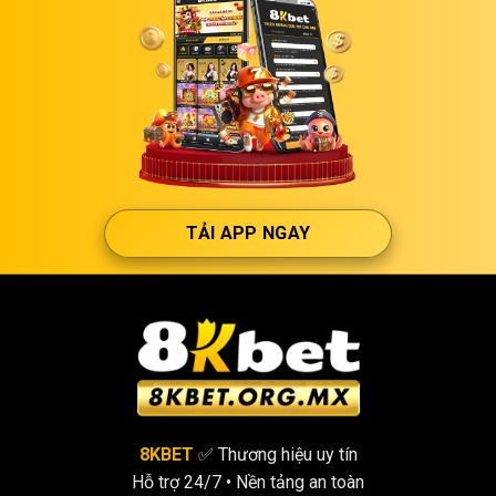
TẢI APP NGAY
8KBET
✅️ Thương hiệu uy tín
Hỗ trợ 24/7 • Nền tảng an toàn