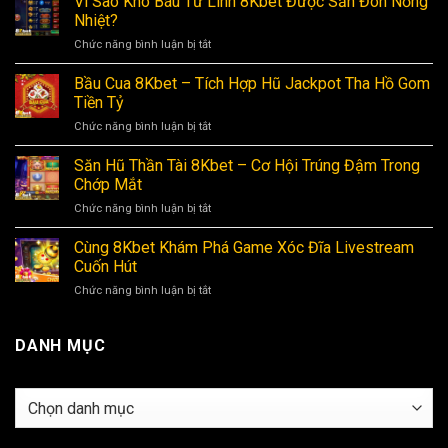
Vì Sao Kho Báu Tứ Linh 8Kbet Được Săn Đón Nồng
Chơi
Nhiệt?
Kim
Chức năng bình luận bị tắt
ở
Cương
Vì
8Kbet
Sao
Bầu Cua 8Kbet – Tích Hợp Hũ Jackpot Tha Hồ Gom
Cho
Kho
Newbies
Tiền Tỷ
Báu
Mê
Chức năng bình luận bị tắt
ở
Tứ
Nổ
Bầu
Linh
Hũ
Cua
Săn Hũ Thần Tài 8Kbet – Cơ Hội Trúng Đậm Trong
8Kbet
8Kbet
Được
Chớp Mắt
–
Săn
Chức năng bình luận bị tắt
ở
Tích
Đón
Săn
Hợp
Nồng
Hũ
Cùng 8Kbet Khám Phá Game Xóc Đĩa Livestream
Hũ
Nhiệt?
Thần
Jackpot
Cuốn Hút
Tài
Tha
Chức năng bình luận bị tắt
ở
8Kbet
Hồ
Cùng
–
Gom
8Kbet
Cơ
Tiền
Khám
DANH MỤC
Hội
Tỷ
Phá
Trúng
Game
Đậm
Xóc
Trong
Danh
Đĩa
Chớp
mục
Livestream
Mắt
Cuốn