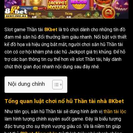
Slot game Thần tài
8Kbet
là trò chơi dành cho những tín đồ
đam mê săn hũ đổi thưởng làm giàu nhanh. Nổi bật với thiết
kế đồ họa và hiệu ứng bắt mắt, người chơi săn hũ Thần tài
còn có cơ hội khám phá các hũ Jackpot giá trị khủng. Để hỗ
trợ các bạn thông tin cụ thể hơn về slot Thần tài, hãy dành
chút thời gian đọc nhanh nội dung sau đây nhé.
Nội dung chính
Tổng quan luật chơi nổ hũ Thần tài nhà 8Kbet
Như tên gọi, săn hũ Thần tài sẽ dùng hình ảnh vị
thần tài lộc
làm hình tượng chính xuyên suốt game. Đây là biểu tượng
đặc trưng cho sự thịnh vượng giàu có. Và là niềm tin giúp