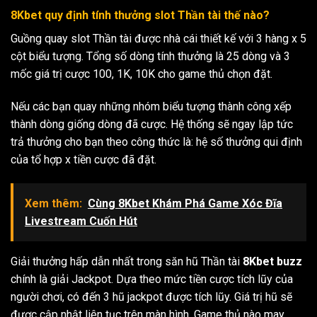
8Kbet quy định tính thưởng slot Thần tài thế nào?
Guồng quay slot Thần tài được nhà cái thiết kế với 3 hàng x 5
cột biểu tượng. Tổng số dòng tính thưởng là 25 dòng và 3
mốc giá trị cược 100, 1K, 10K cho game thủ chọn đặt.
Nếu các bạn quay những nhóm biểu tượng thành công xếp
thành dòng giống dòng đã cược. Hệ thống sẽ ngay lập tức
trả thưởng cho bạn theo công thức là: hệ số thưởng qui định
của tổ hợp x tiền cược đã đặt.
Xem thêm:
Cùng 8Kbet Khám Phá Game Xóc Đĩa
Livestream Cuốn Hút
Giải thưởng hấp dẫn nhất trong săn hũ Thần tài
8Kbet buzz
chính là giải Jackpot. Dựa theo mức tiền cược tích lũy của
người chơi, có đến 3 hũ jackpot được tích lũy. Giá trị hũ sẽ
được cập nhật liên tục trên màn hình. Game thủ nào may