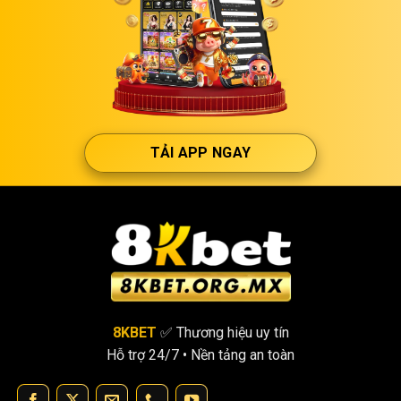
TẢI APP NGAY
8KBET
✅️ Thương hiệu uy tín
Hỗ trợ 24/7 • Nền tảng an toàn