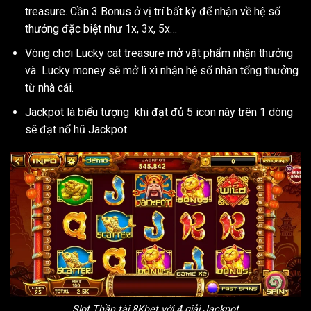
treasure. Cần 3 Bonus ở vị trí bất kỳ để nhận về hệ số
thưởng đặc biệt như 1x, 3x, 5x…
Vòng chơi Lucky cat treasure mở vật phẩm nhận thưởng
và Lucky money sẽ mở lì xì nhận hệ số nhân tổng thưởng
từ nhà cái.
Jackpot là biểu tượng khi đạt đủ 5 icon này trên 1 dòng
sẽ đạt nổ hũ Jackpot.
Slot Thần tài 8Kbet với 4 giải Jackpot