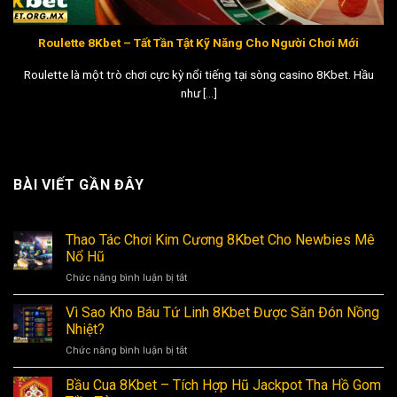
Roulette 8Kbet – Tất Tần Tật Kỹ Năng Cho Người Chơi Mới
Roulette là một trò chơi cực kỳ nổi tiếng tại sòng casino 8Kbet. Hầu
như [...]
BÀI VIẾT GẦN ĐÂY
Thao Tác Chơi Kim Cương 8Kbet Cho Newbies Mê
Nổ Hũ
Chức năng bình luận bị tắt
ở
Thao
Tác
Vì Sao Kho Báu Tứ Linh 8Kbet Được Săn Đón Nồng
Chơi
Nhiệt?
Kim
Chức năng bình luận bị tắt
ở
Cương
Vì
8Kbet
Sao
Bầu Cua 8Kbet – Tích Hợp Hũ Jackpot Tha Hồ Gom
Cho
Kho