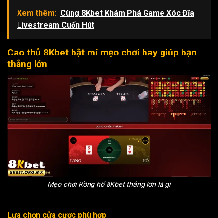
Xem thêm:
Cùng 8Kbet Khám Phá Game Xóc Đĩa
Livestream Cuốn Hút
Cao thủ 8Kbet bật mí mẹo chơi hay giúp bạn
thắng lớn
Mẹo chơi Rồng hổ 8Kbet thắng lớn là gì
Lựa chọn cửa cược phù hợp