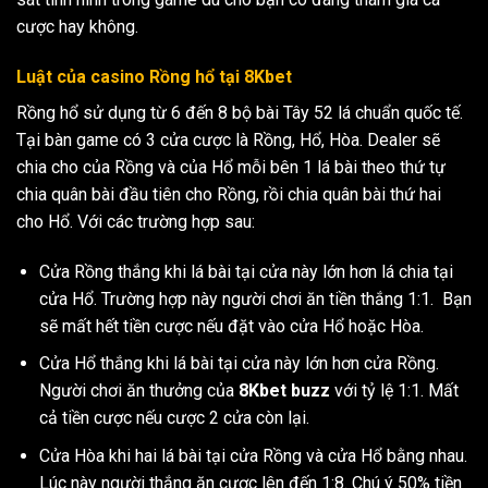
cược hay không.
Luật của casino Rồng hổ tại 8Kbet
Rồng hổ sử dụng từ 6 đến 8 bộ bài Tây 52 lá chuẩn quốc tế.
Tại bàn game có 3 cửa cược là Rồng, Hổ, Hòa. Dealer sẽ
chia cho của Rồng và của Hổ mỗi bên 1 lá bài theo thứ tự
chia quân bài đầu tiên cho Rồng, rồi chia quân bài thứ hai
cho Hổ. Với các trường hợp sau:
Cửa Rồng thắng khi lá bài tại cửa này lớn hơn lá chia tại
cửa Hổ. Trường hợp này người chơi ăn tiền thắng 1:1. Bạn
sẽ mất hết tiền cược nếu đặt vào cửa Hổ hoặc Hòa.
Cửa Hổ thắng khi lá bài tại cửa này lớn hơn cửa Rồng.
Người chơi ăn thưởng của
8Kbet buzz
với tỷ lệ 1:1. Mất
cả tiền cược nếu cược 2 cửa còn lại.
Cửa Hòa khi hai lá bài tại cửa Rồng và cửa Hổ bằng nhau.
Lúc này người thắng ăn cược lên đến 1:8. Chú ý 50% tiền