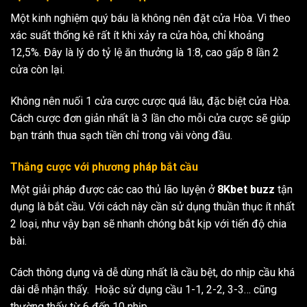
Một kinh nghiệm quý báu là không nên đặt cửa Hòa. Vì theo
xác suất thống kê rất ít khi xảy ra cửa hòa, chỉ khoảng
12,5%. Đây là lý do tỷ lệ ăn thưởng là 1:8, cao gấp 8 lần 2
cửa còn lại.
Không nên nuối 1 cửa cược cược quá lâu, đặc biệt cửa Hòa.
Cách cược đơn giản nhất là 3 lần cho mỗi cửa cược sẽ giúp
bạn tránh thua sạch tiền chỉ trong vài vòng đầu.
Thắng cược với phương pháp bắt cầu
Một giải pháp được các cao thủ lão luyện ở
8Kbet buzz
tận
dụng là bắt cầu. Với cách này cần sử dụng thuần thục ít nhất
2 loại, như vậy bạn sẽ nhanh chóng bắt kịp với tiến độ chia
bài.
Cách thông dụng và dễ dùng nhất là cầu bệt, do nhịp cầu khá
dài dễ nhận thấy. Hoặc sử dụng cầu 1-1, 2-2, 3-3… cũng
thường thấy từ 6 đến 10 nhịp.