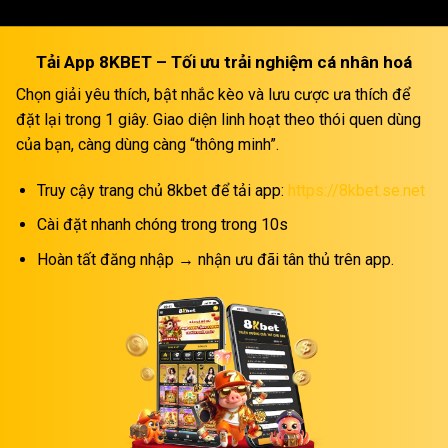
Tải App 8KBET – Tối ưu trải nghiệm cá nhân hoá
Chọn giải yêu thích, bật nhắc kèo và lưu cược ưa thích để
đặt lại trong 1 giây. Giao diện linh hoạt theo thói quen dùng
của bạn, càng dùng càng “thông minh”.
Truy cậy trang chủ 8kbet để tải app:
https://8kbet.se.net
Cài đặt nhanh chóng trong trong 10s
Hoàn tất đăng nhập → nhận ưu đãi tân thủ trên app.