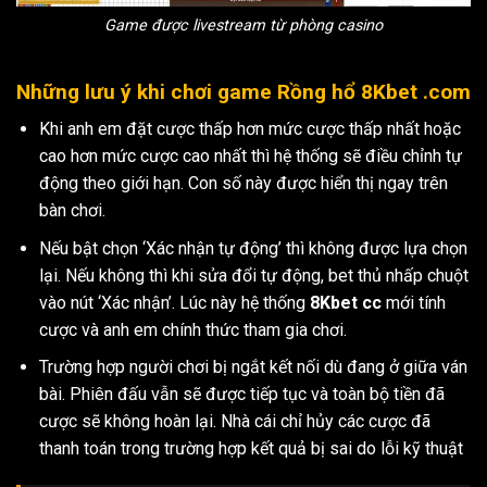
Game được livestream từ phòng casino
Những lưu ý khi chơi game Rồng hổ 8Kbet .com
Khi anh em đặt cược thấp hơn mức cược thấp nhất hoặc
cao hơn mức cược cao nhất thì hệ thống sẽ điều chỉnh tự
động theo giới hạn. Con số này được hiển thị ngay trên
bàn chơi.
Nếu bật chọn ‘Xác nhận tự động’ thì không được lựa chọn
lại. Nếu không thì khi sửa đổi tự động, bet thủ nhấp chuột
vào nút ‘Xác nhận’. Lúc này hệ thống
8Kbet cc
mới tính
cược và anh em chính thức tham gia chơi.
Trường hợp người chơi bị ngắt kết nối dù đang ở giữa ván
bài. Phiên đấu vẫn sẽ được tiếp tục và toàn bộ tiền đã
cược sẽ không hoàn lại. Nhà cái chỉ hủy các cược đã
thanh toán trong trường hợp kết quả bị sai do lỗi kỹ thuật