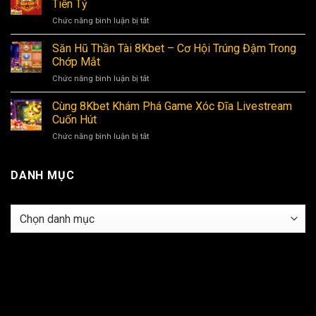
Newbies
Tiền Tỷ
Báu
Mê
Chức năng bình luận bị tắt
ở
Tứ
Nổ
Bầu
Linh
Hũ
Cua
Săn Hũ Thần Tài 8Kbet – Cơ Hội Trúng Đậm Trong
8Kbet
8Kbet
Được
Chớp Mắt
–
Săn
Chức năng bình luận bị tắt
ở
Tích
Đón
Săn
Hợp
Nồng
Hũ
Cùng 8Kbet Khám Phá Game Xóc Đĩa Livestream
Hũ
Nhiệt?
Thần
Jackpot
Cuốn Hút
Tài
Tha
Chức năng bình luận bị tắt
ở
8Kbet
Hồ
Cùng
–
Gom
8Kbet
Cơ
Tiền
Khám
DANH MỤC
Hội
Tỷ
Phá
Trúng
Game
Đậm
Xóc
Trong
Danh
Đĩa
Chớp
mục
Livestream
Mắt
Cuốn
Hút