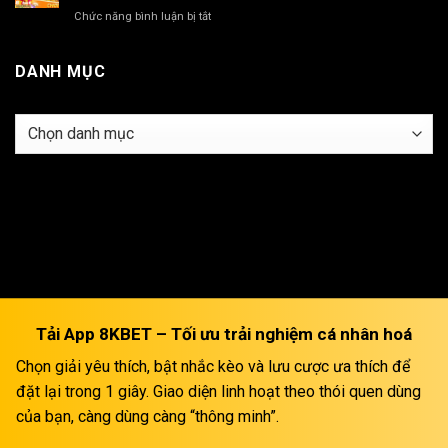
Tài
Tha
Chức năng bình luận bị tắt
ở
8Kbet
Hồ
Cùng
–
Gom
8Kbet
Cơ
Tiền
Khám
DANH MỤC
Hội
Tỷ
Phá
Trúng
Game
Đậm
Xóc
Trong
Danh
Đĩa
Chớp
mục
Livestream
Mắt
Cuốn
Hút
Tải App 8KBET – Tối ưu trải nghiệm cá nhân hoá
Chọn giải yêu thích, bật nhắc kèo và lưu cược ưa thích để
đặt lại trong 1 giây. Giao diện linh hoạt theo thói quen dùng
của bạn, càng dùng càng “thông minh”.