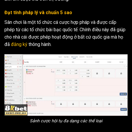
Đạt tính pháp lý và chuẩn 5 sao
Sân chơi là một tổ chức cá cược hợp pháp và được cấp
phép từ các tổ chức bài bạc quốc tế. Chính điều này đã giúp
cho nhà cái được phép hoạt động ở bất cứ quốc gia mà họ
đã
đăng ký
thông hành.
Sảnh cược hội tụ đa dạng các thể loại