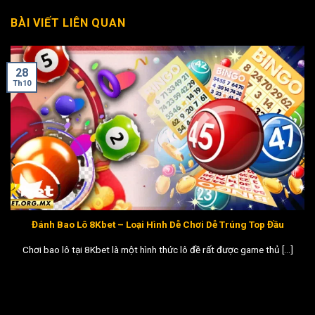
BÀI VIẾT LIÊN QUAN
28
Th10
Đánh Bao Lô 8Kbet – Loại Hình Dễ Chơi Dễ Trúng Top Đầu
Chơi bao lô tại 8Kbet là một hình thức lô đề rất được game thủ [...]