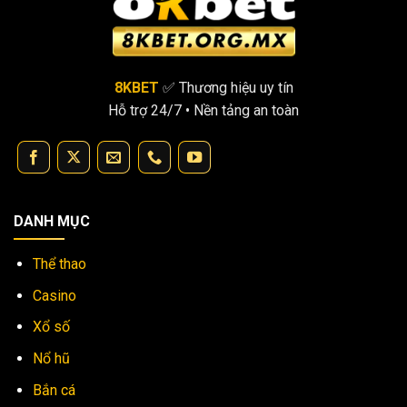
8KBET
✅️ Thương hiệu uy tín
Hỗ trợ 24/7 • Nền tảng an toàn
DANH MỤC
Thể thao
Casino
Xổ số
Nổ hũ
Bắn cá