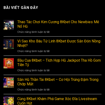
BÀI VIẾT GẦN ĐÂY
Thao Tác Chơi Kim Cương 8Kbet Cho Newbies Mê
Nổ Hũ
Chức năng bình luận bị tắt
ở
Thao
Tác
Vì Sao Kho Báu Tứ Linh 8Kbet Được Săn Đón Nồng
Chơi
Nhiệt?
Kim
Chức năng bình luận bị tắt
ở
Cương
Vì
8Kbet
Sao
Bầu Cua 8Kbet – Tích Hợp Hũ Jackpot Tha Hồ Gom
Cho
Kho
Newbies
Tiền Tỷ
Báu
Mê
Chức năng bình luận bị tắt
ở
Tứ
Nổ
Bầu
Linh
Hũ
Cua
Săn Hũ Thần Tài 8Kbet – Cơ Hội Trúng Đậm Trong
8Kbet
8Kbet
Được
Chớp Mắt
–
Săn
Chức năng bình luận bị tắt
ở
Tích
Đón
Săn
Hợp
Nồng
Hũ
Cùng 8Kbet Khám Phá Game Xóc Đĩa Livestream
Hũ
Nhiệt?
Thần
Jackpot
Cuốn Hút