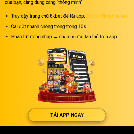
của bạn, càng dùng càng “thông minh”.
Truy cậy trang chủ 8kbet để tải app:
https://8kbet.se.net
Cài đặt nhanh chóng trong trong 10s
Hoàn tất đăng nhập → nhận ưu đãi tân thủ trên app.
TẢI APP NGAY