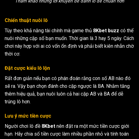
Tham khảo những lởi khuyên để đánh lô đề chuẩn hơn
Chiến thuật nuôi lô
Tùy theo khả năng tài chính mà game thủ
8Kbet buzz
có thể
nuôi những cặp số bạn muốn. Thời gian là 3 hay 5 ngày. Cách
chơi này hợp với ai có vốn ổn định và phải biết kiên nhẫn chờ
thời cơ.
Đặt cược kiểu lô lộn
Rất đơn giản nếu bạn có phán đoán rằng con số AB nào đó
sẽ ra. Vậy bạn chọn đánh cho cặp ngược là BA. Nhằm tăng
thêm hiệu quả, bạn nuôi luôn cả hai cặp AB và BA để dễ
trúng lô hơn.
Lưu ý mức tiền cược
Người chơi lô đề
8Kbet
nên đặt ra một mức tiền cược giới
hạn. Hãy chia số tiền cược làm nhiều phần nhỏ và tính toán