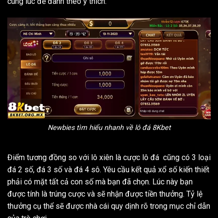
cùng lúc để đánh theo ý thích.
Newbies tìm hiểu nhanh về lô đá 8Kbet
Điểm tương đồng so với lô xiên là cược lô đá cũng có 3 loại
đá 2 số, đá 3 số và đá 4 sô. Yêu cầu kết quả xổ số kiến thiết
phải có mặt tất cả con số mà bạn đã chọn. Lúc này bạn
được tính là trúng cược và sẽ nhận được tiền thưởng. Tỷ lệ
thưởng cụ thể sẽ được nhà cái quy dịnh rõ trong mục chỉ dẫn