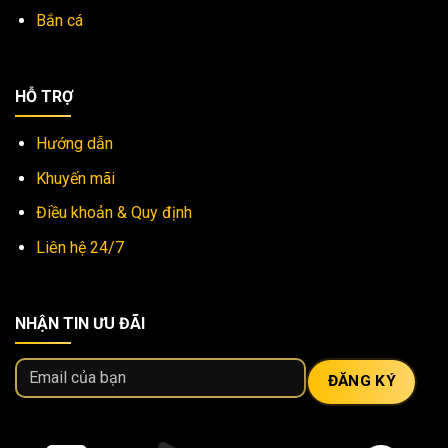
Bắn cá
HỖ TRỢ
Hướng dẫn
Khuyến mãi
Điều khoản & Quy định
Liên hệ 24/7
NHẬN TIN ƯU ĐÃI
ĐĂNG KÝ