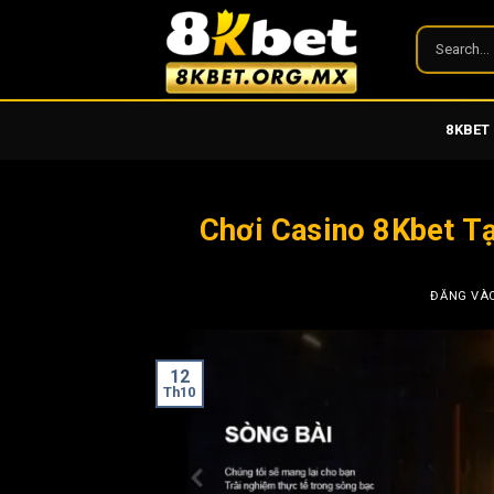
Bỏ
qua
nội
dung
8KBET
Chơi Casino 8Kbet Tạ
ĐĂNG VÀ
12
Th10