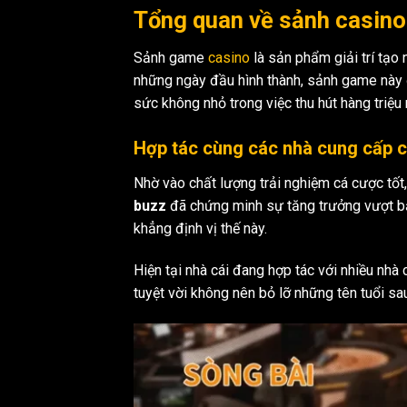
Tổng quan về sảnh casino 
Sảnh game
casino
là sản phẩm giải trí tạo
những ngày đầu hình thành, sảnh game này 
sức không nhỏ trong việc thu hút hàng triệu
Hợp tác cùng các nhà cung cấp c
Nhờ vào chất lượng trải nghiệm cá cược tốt
buzz
đã chứng minh sự tăng trưởng vượt bậ
khẳng định vị thế này.
Hiện tại nhà cái đang hợp tác với nhiều nhà
tuyệt vời không nên bỏ lỡ những tên tuổi sa