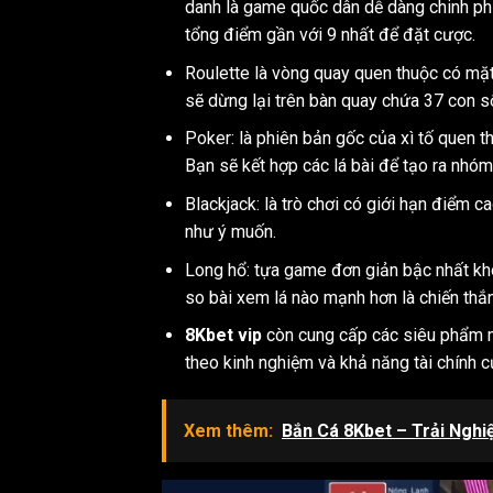
danh là game quốc dân dễ dàng chinh ph
tổng điểm gần với 9 nhất để đặt cược.
Roulette là vòng quay quen thuộc có mặt 
sẽ dừng lại trên bàn quay chứa 37 con số
Poker: là phiên bản gốc của xì tố quen th
Bạn sẽ kết hợp các lá bài để tạo ra nhó
Blackjack: là trò chơi có giới hạn điểm 
như ý muốn.
Long hổ: tựa game đơn giản bậc nhất khôn
so bài xem lá nào mạnh hơn là chiến thắ
8Kbet
vip
còn cung cấp các siêu phẩm m
theo kinh nghiệm và khả năng tài chính c
Xem thêm:
Bắn Cá 8Kbet – Trải Nghi