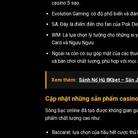
casino 5 sao.
Evolution Gaming: có độ phổ biến và đáng
SA: Đây là điểm đến cho fan của Pok Den
WM: Là lựa chọn lý tưởng cho những ai y
Card và Ngưu Ngưu.
Ngoài ra còn có sự góp mặt của các thư
và bàn chơi chất lượng, phù hợp với mọi 
Xem thêm:
Sảnh Nổ Hũ 8Kbet – Săn 
Cập nhật những sản phẩm casino 
Sòng bạc online đã tạo được không gian giả
phẩm chất lượng cao như:
Baccarat: lựa chọn của hầu hết cược thủ