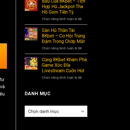
Bầu Cua 8Kbet – Tích
Kho
Mê
Hợp Hũ Jackpot Tha
Báu
Nổ
Hồ Gom Tiền Tỷ
Tứ
Hũ
Chức năng bình luận bị tắt
ở
Linh
Bầu
8Kbet
Cua
Được
Săn Hũ Thần Tài
8Kbet
Săn
8Kbet – Cơ Hội Trúng
–
Đón
Đậm Trong Chớp Mắt
Tích
Nồng
Chức năng bình luận bị tắt
ở
Hợp
Nhiệt?
Săn
Hũ
Hũ
Jackpot
Cùng 8Kbet Khám Phá
Thần
Tha
Game Xóc Đĩa
Tài
Hồ
Livestream Cuốn Hút
8Kbet
Gom
Chức năng bình luận bị tắt
ở
–
Tiền
 tư
Cùng
Cơ
Tỷ
 và
8Kbet
Hội
Khám
DANH MỤC
Trúng
nêu
Phá
Đậm
Game
Trong
Xóc
Chớp
Danh
Đĩa
Mắt
mục
Livestream
Cuốn
Hút