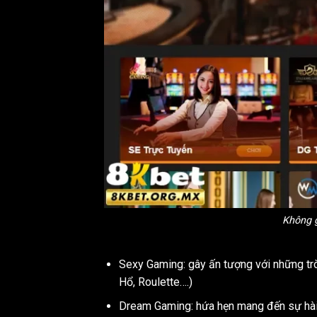
Không g
Sexy Gaming: gây ấn tượng với những trò 
Hổ, Roulette….)
Dream Gaming: hứa hẹn mang đến sự hài 