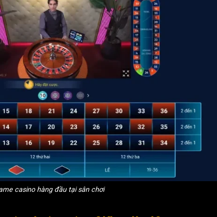
ame casino hàng đầu tại sân chơi