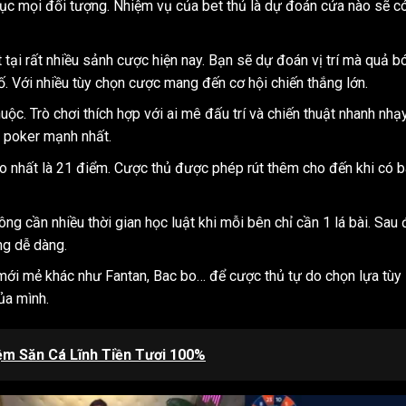
ục mọi đối tượng. Nhiệm vụ của bet thủ là dự đoán cửa nào sẽ c
tại rất nhiều sảnh cược hiện nay. Bạn sẽ dự đoán vị trí mà quả b
. Với nhiều tùy chọn cược mang đến cơ hội chiến thắng lớn.
uộc. Trò chơi thích hợp với ai mê đấu trí và chiến thuật nhanh nhạy
m poker mạnh nhất.
cao nhất là 21 điểm. Cược thủ được phép rút thêm cho đến khi có b
g cần nhiều thời gian học luật khi mỗi bên chỉ cần 1 lá bài. Sau 
ng dễ dàng.
ới mẻ khác như Fantan, Bac bo… để cược thủ tự do chọn lựa tùy
ủa mình.
ệm Săn Cá Lĩnh Tiền Tươi 100%