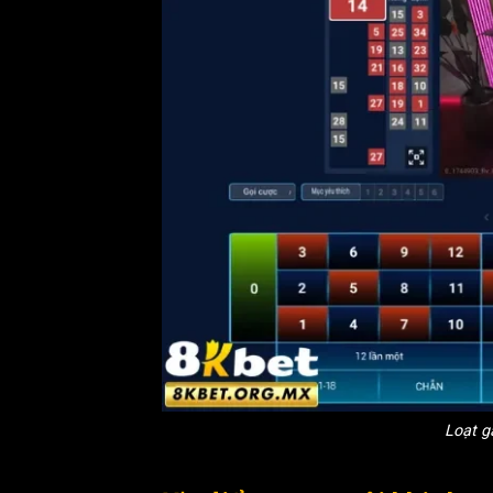
Loạt g