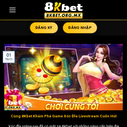
Bỏ
qua
nội
dung
ĐĂNG KÝ
ĐĂNG NHẬP
01
Th11
Cùng 8Kbet Khám Phá Game Xóc Đĩa Livestream Cuốn Hút
Xóc đĩa online nay đã có mặt tại 8Kbet với những nâng cấp hiện đại