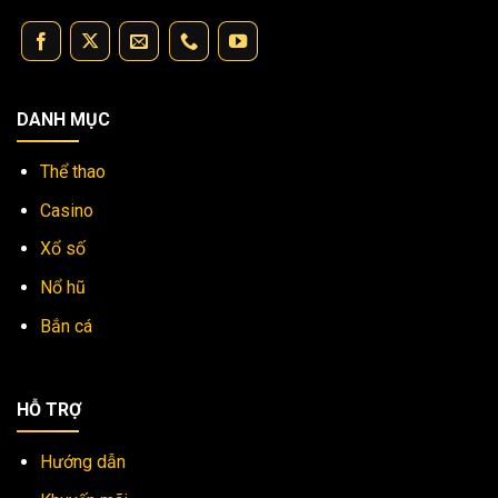
DANH MỤC
Thể thao
Casino
Xổ số
Nổ hũ
Bắn cá
HỖ TRỢ
Hướng dẫn