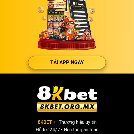
TẢI APP NGAY
8KBET
✅️ Thương hiệu uy tín
Hỗ trợ 24/7 • Nền tảng an toàn