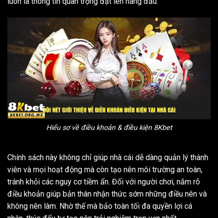
luôn là thông tin quan trọng đặt lên hàng đầu.
Hiểu sơ về điều khoản & điều kiện 8Kbet
Chính sách này không chỉ giúp nhà cái dễ dàng quản lý thành
viên và mọi hoạt động mà còn tạo nên môi trường an toàn,
tránh khỏi các nguy cơ tiềm ẩn. Đối với người chơi, nắm rõ
điều khoản giúp bản thân nhận thức sớm những điều nên và
không nên làm. Nhờ thế mà bảo toàn tối đa quyền lợi cá