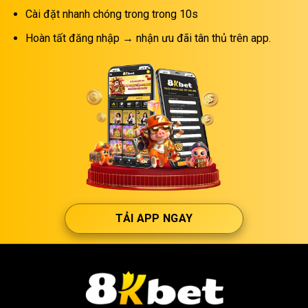
Cài đặt nhanh chóng trong trong 10s
Hoàn tất đăng nhập → nhận ưu đãi tân thủ trên app.
TẢI APP NGAY