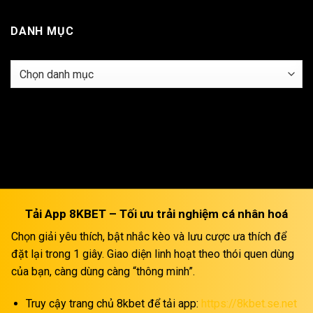
Cùng
–
Gom
8Kbet
Cơ
Tiền
Khám
DANH MỤC
Hội
Tỷ
Phá
Trúng
Game
Đậm
Xóc
Trong
Danh
Đĩa
Chớp
mục
Livestream
Mắt
Cuốn
Hút
Tải App 8KBET – Tối ưu trải nghiệm cá nhân hoá
Chọn giải yêu thích, bật nhắc kèo và lưu cược ưa thích để
đặt lại trong 1 giây. Giao diện linh hoạt theo thói quen dùng
của bạn, càng dùng càng “thông minh”.
Truy cậy trang chủ 8kbet để tải app:
https://8kbet.se.net