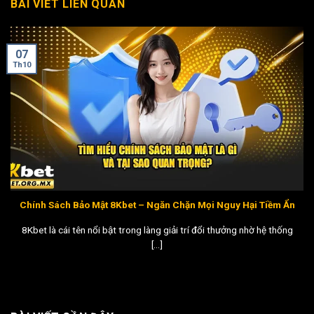
BÀI VIẾT LIÊN QUAN
07
Th10
Chính Sách Bảo Mật 8Kbet – Ngăn Chặn Mọi Nguy Hại Tiềm Ẩn
8Kbet là cái tên nổi bật trong làng giải trí đổi thưởng nhờ hệ thống
[...]