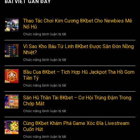
BÀI VIẾT GẦN ĐÂY
Thao Tác Chơi Kim Cương 8Kbet Cho Newbies Mê
Nổ Hũ
Chức năng bình luận bị tắt
ở
Thao
Tác
Vì Sao Kho Báu Tứ Linh 8Kbet Được Săn Đón Nồng
Chơi
Nhiệt?
Kim
Chức năng bình luận bị tắt
ở
Cương
Vì
8Kbet
Sao
Bầu Cua 8Kbet – Tích Hợp Hũ Jackpot Tha Hồ Gom
Cho
Kho
Newbies
Tiền Tỷ
Báu
Mê
Chức năng bình luận bị tắt
ở
Tứ
Nổ
Bầu
Linh
Hũ
Cua
Săn Hũ Thần Tài 8Kbet – Cơ Hội Trúng Đậm Trong
8Kbet
8Kbet
Được
Chớp Mắt
–
Săn
Chức năng bình luận bị tắt
ở
Tích
Đón
Săn
Hợp
Nồng
Hũ
Cùng 8Kbet Khám Phá Game Xóc Đĩa Livestream
Hũ
Nhiệt?
Thần
Jackpot
Cuốn Hút
Tài
Tha
Chức năng bình luận bị tắt
ở
8Kbet
Hồ