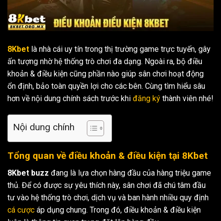
8Kbet
là nhà cái uy tín trong thị trường game trực tuyến, gây
ấn tượng nhờ hệ thống trò chơi đa dạng. Ngoài ra, bộ điều
khoản & điều kiện cũng phần nào giúp sân chơi hoạt động
ổn định, bảo toàn quyền lợi cho các bên. Cùng tìm hiểu sâu
hơn về nội dung chính sách trước khi
đăng ký
thành viên nhé!
Nội dung chính
Tổng quan về điều khoản & điều kiện tại 8Kbet
8Kbet
buzz
đang là lựa chọn hàng đầu của hàng triệu game
thủ. Để có được sự yêu thích này, sân chơi đã chú tâm đầu
tư vào hệ thống trò chơi, dịch vụ và ban hành nhiều quy định
cá cược
áp dụng chung. Trong đó, điều khoản & điều kiện